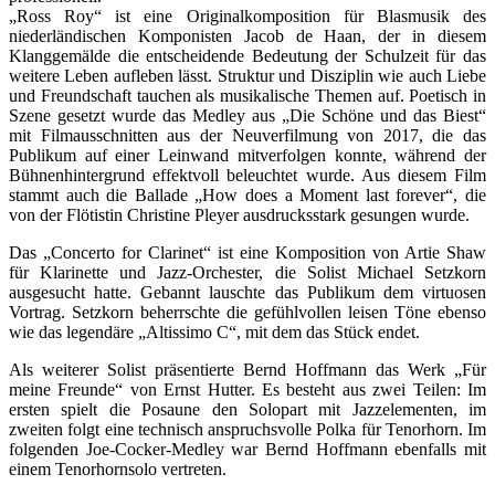
„Ross Roy“ ist eine Originalkomposition für Blasmusik des
niederländischen Komponisten Jacob de Haan, der in diesem
Klanggemälde die entscheidende Bedeutung der Schulzeit für das
weitere Leben aufleben lässt. Struktur und Disziplin wie auch Liebe
und Freundschaft tauchen als musikalische Themen auf. Poetisch in
Szene gesetzt wurde das Medley aus „Die Schöne und das Biest“
mit Filmausschnitten aus der Neuverfilmung von 2017, die das
Publikum auf einer Leinwand mitverfolgen konnte, während der
Bühnenhintergrund effektvoll beleuchtet wurde. Aus diesem Film
stammt auch die Ballade „How does a Moment last forever“, die
von der Flötistin Christine Pleyer ausdrucksstark gesungen wurde.
Das „Concerto for Clarinet“ ist eine Komposition von Artie Shaw
für Klarinette und Jazz-Orchester, die Solist Michael Setzkorn
ausgesucht hatte. Gebannt lauschte das Publikum dem virtuosen
Vortrag. Setzkorn beherrschte die gefühlvollen leisen Töne ebenso
wie das legendäre „Altissimo C“, mit dem das Stück endet.
Als weiterer Solist präsentierte Bernd Hoffmann das Werk „Für
meine Freunde“ von Ernst Hutter. Es besteht aus zwei Teilen: Im
ersten spielt die Posaune den Solopart mit Jazzelementen, im
zweiten folgt eine technisch anspruchsvolle Polka für Tenorhorn. Im
folgenden Joe-Cocker-Medley war Bernd Hoffmann ebenfalls mit
einem Tenorhornsolo vertreten.