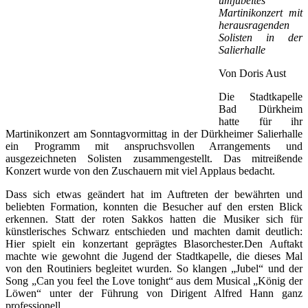
umjubeltes
Martinikonzert mit
herausragenden
Solisten in der
Salierhalle
Von Doris Aust
Die Stadtkapelle
Bad Dürkheim
hatte für ihr
Martinikonzert am Sonntagvormittag in der Dürkheimer Salierhalle
ein Programm mit anspruchsvollen Arrangements und
ausgezeichneten Solisten zusammengestellt. Das mitreißende
Konzert wurde von den Zuschauern mit viel Applaus bedacht.
Dass sich etwas geändert hat im Auftreten der bewährten und
beliebten Formation, konnten die Besucher auf den ersten Blick
erkennen. Statt der roten Sakkos hatten die Musiker sich für
künstlerisches Schwarz entschieden und machten damit deutlich:
Hier spielt ein konzertant geprägtes Blasorchester.Den Auftakt
machte wie gewohnt die Jugend der Stadtkapelle, die dieses Mal
von den Routiniers begleitet wurden. So klangen „Jubel“ und der
Song „Can you feel the Love tonight“ aus dem Musical „König der
Löwen“ unter der Führung von Dirigent Alfred Hann ganz
professionell.