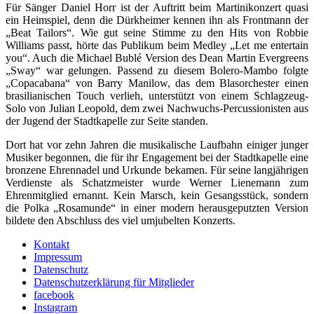
Für Sänger Daniel Horr ist der Auftritt beim Martinikonzert quasi
ein Heimspiel, denn die Dürkheimer kennen ihn als Frontmann der
„Beat Tailors“. Wie gut seine Stimme zu den Hits von Robbie
Williams passt, hörte das Publikum beim Medley „Let me entertain
you“. Auch die Michael Bublé Version des Dean Martin Evergreens
„Sway“ war gelungen. Passend zu diesem Bolero-Mambo folgte
„Copacabana“ von Barry Manilow, das dem Blasorchester einen
brasilianischen Touch verlieh, unterstützt von einem Schlagzeug-
Solo von Julian Leopold, dem zwei Nachwuchs-Percussionisten aus
der Jugend der Stadtkapelle zur Seite standen.
Dort hat vor zehn Jahren die musikalische Laufbahn einiger junger
Musiker begonnen, die für ihr Engagement bei der Stadtkapelle eine
bronzene Ehrennadel und Urkunde bekamen. Für seine langjährigen
Verdienste als Schatzmeister wurde Werner Lienemann zum
Ehrenmitglied ernannt. Kein Marsch, kein Gesangsstück, sondern
die Polka „Rosamunde“ in einer modern herausgeputzten Version
bildete den Abschluss des viel umjubelten Konzerts.
Kontakt
Impressum
Datenschutz
Datenschutzerklärung für Mitglieder
facebook
Instagram