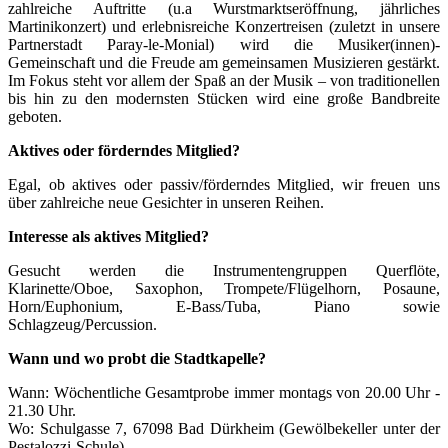
zahlreiche Auftritte (u.a Wurstmarktseröffnung, jährliches
Martinikonzert) und erlebnisreiche Konzertreisen (zuletzt in unsere
Partnerstadt Paray-le-Monial) wird die Musiker(innen)-
Gemeinschaft und die Freude am gemeinsamen Musizieren gestärkt.
Im Fokus steht vor allem der Spaß an der Musik – von traditionellen
bis hin zu den modernsten Stücken wird eine große Bandbreite
geboten.
Aktives oder förderndes Mitglied?
Egal, ob aktives oder passiv/förderndes Mitglied, wir freuen uns
über zahlreiche neue Gesichter in unseren Reihen.
Interesse als aktives Mitglied?
Gesucht werden die Instrumentengruppen Querflöte,
Klarinette/Oboe, Saxophon, Trompete/Flügelhorn, Posaune,
Horn/Euphonium, E-Bass/Tuba, Piano sowie
Schlagzeug/Percussion.
Wann und wo probt die Stadtkapelle?
Wann: Wöchentliche Gesamtprobe immer montags von 20.00 Uhr -
21.30 Uhr.
Wo: Schulgasse 7, 67098 Bad Dürkheim (Gewölbekeller unter der
Pestalozzi-Schule)